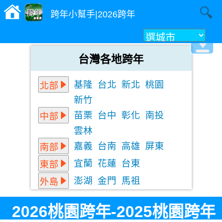
跨年小幫手|2026跨年
台灣各地跨年
基隆
台北
新北
桃園
北部
新竹
苗栗
台中
彰化
南投
中部
雲林
嘉義
台南
高雄
屏東
南部
宜蘭
花蓮
台東
東部
澎湖
金門
馬祖
外島
2026桃園跨年-2025桃園跨年